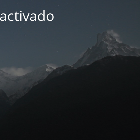
activado