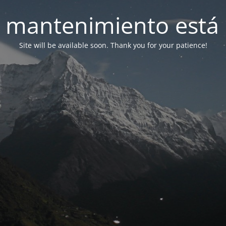
 mantenimiento está 
Site will be available soon. Thank you for your patience!