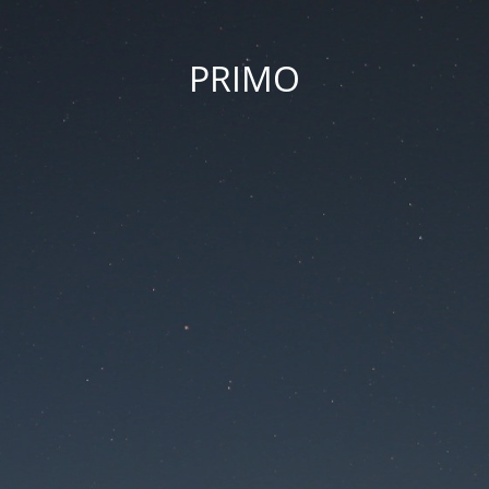
PRIMO